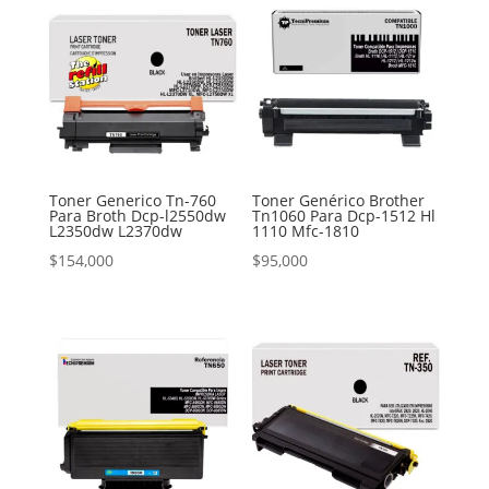
Toner Generico Tn-760
Toner Genérico Brother
Para Broth Dcp-l2550dw
Tn1060 Para Dcp-1512 Hl
L2350dw L2370dw
1110 Mfc-1810
$
154,000
$
95,000