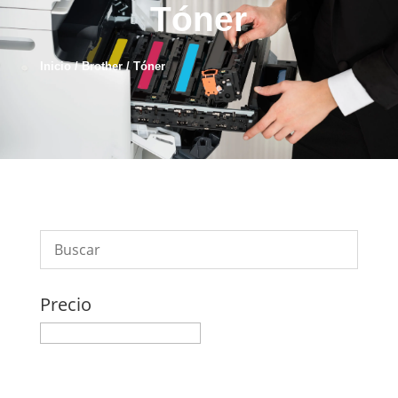
Tóner
Inicio
/
Brother
/ Tóner
Precio