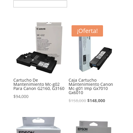
¡Oferta!
Cartucho De
Caja Cartucho
Mantenimiento Mc-g02
Mantenimiento Canon
Para Canon G2160, G3160
Mc-g01 Imp Gx7010
Gx6010
$
94,000
El
El
$
158,000
$
148,000
precio
precio
original
actual
era:
es:
$158,000.
$148,000.