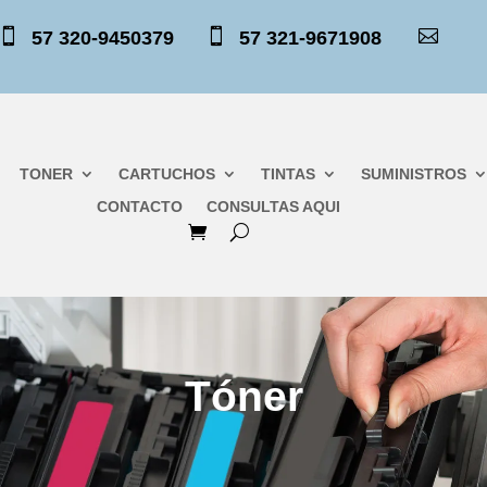



57 320-9450379
57 321-9671908
TONER
CARTUCHOS
TINTAS
SUMINISTROS
CONTACTO
CONSULTAS AQUI
Tóner