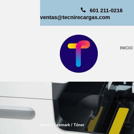

601 211-0216
ventas@tecnirecargas.com
INICIO
Inicio
/
Lexmark
/ Tóner