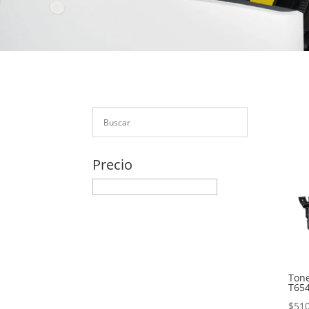
Precio
Tone
T65
$
510