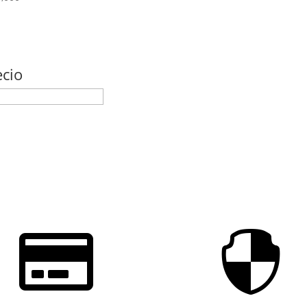
ecio

