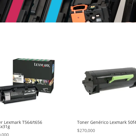
r Lexmark T564/t656
Toner Genérico Lexmark 50f
4x31g
$
270,000
,000