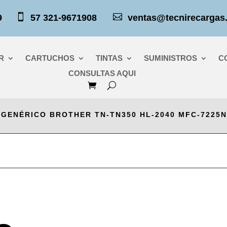


379
57 321-9671908
ventas@tecnirecargas
R
CARTUCHOS
TINTAS
SUMINISTROS
C
CONSULTAS AQUI
 GENÉRICO BROTHER TN-TN350 HL-2040 MFC-7225N