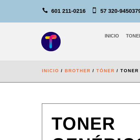


601 211-0216
57 320-9450
INICIO
TONE
INICIO
/
BROTHER
/
TÓNER
/ TONER
TONER