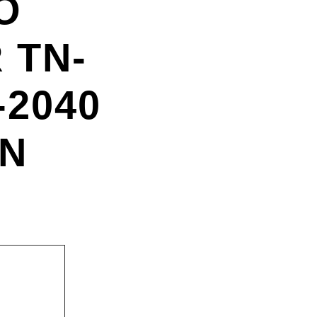
O
 TN-
-2040
5N