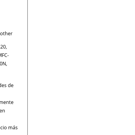
rother
820,
MFC-
0N,
des de
amente
 en
ecio más