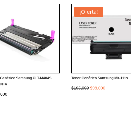
¡Oferta!
 Genérico Samsung CLT-M404S
Toner Genérico Samsung Mlt-111s
NTA
El
El
$
105,000
$
98,000
,000
precio
precio
original
actual
era:
es:
$105,000.
$98,000.