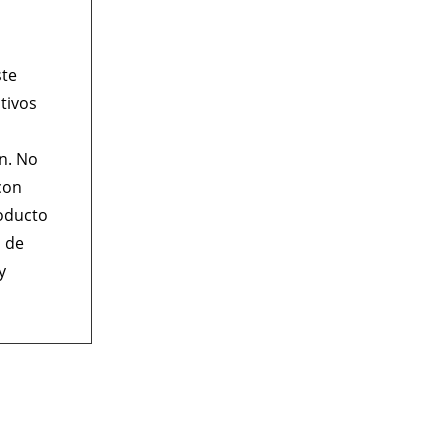
ste
tivos
ón. No
con
roducto
s de
y