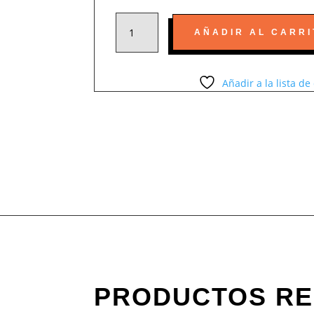
TONER
AÑADIR AL CARRI
GENÉRICO
BROTHER
TN-
Añadir a la lista d
TN350
HL-
2040
MFC-
7225N
DCP-
7020
CANTIDAD
PRODUCTOS R