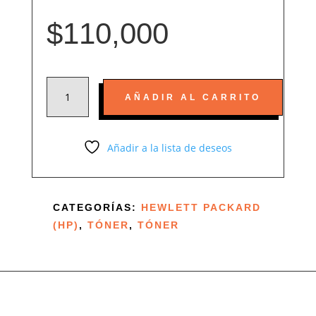
$
110,000
TONER
AÑADIR AL CARRITO
17A
COMPATIBLE
CON
Añadir a la lista de deseos
HP
LASERJET
PRO
CATEGORÍAS:
HEWLETT PACKARD
M102,
(HP)
,
TÓNER
,
TÓNER
M102W,
M102A,
MFP
M130,
MFP
M130FW,