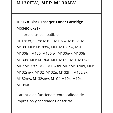
M130FW, MFP M130NW
HP 17A Black LaserJet Toner Cartridge
Modelo CF217
– Impresoras compatibles
HP LaserJet Pro M102, M102w, M102a, MFP
M130, MFP M130fw, MFP M130nw, MFP
M130fn, M130, M130fw, M130nw, M130fn,
M130a, MFP M130a, MFP M132, MFP M132a,
MFP M132fn, MFP M132fw, MFP M132nw, MFP
M132snw, M132, M132a, M132fn, M132fw,
M132nw, M132snw; M104 M104, M104a,
M104w.
Garantía de funcionamiento: calidad de
impresión y cantidades descritas