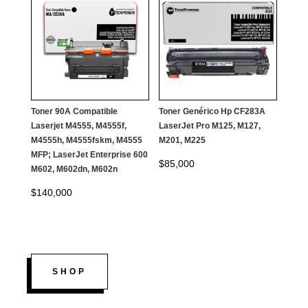
era:
es:
$190,000.
$180,000.
Toner 90A Compatible
Toner Genérico Hp CF283A
Laserjet M4555, M4555f,
LaserJet Pro M125, M127,
M4555h, M4555fskm, M4555
M201, M225
MFP; LaserJet Enterprise 600
$
85,000
M602, M602dn, M602n
$
140,000
SHOP