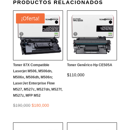
PRODUCTOS RELACIONADOS
MFP
M130NW
¡Oferta!
CANTIDAD
Toner 87X Compatible
Toner Genérico Hp CE505A
Laserjet M506, M506dn,
$
110,000
M506x, M506dh, M506n;
LaserJet Enterprise Flow
M527, M527c, M527dn, M527f,
M527z, MFP M52
El
El
$
190,000
$
180,000
precio
precio
original
actual