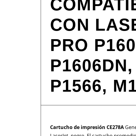
COMPATI
CON LAS
PRO P160
P1606DN,
P1566, M
Cartucho de impresión CE278A
Gene
LaserJet, negro. El cartucho promedi