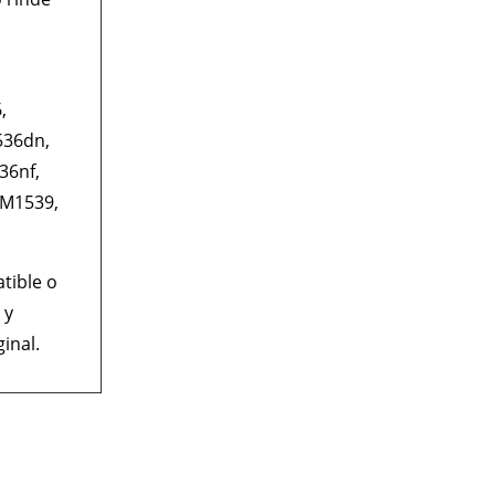
,
536dn,
36nf,
 M1539,
tible o
 y
inal.