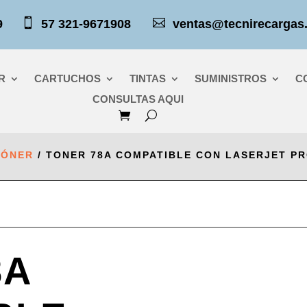


379
57 321-9671908
ventas@tecnirecargas
R
CARTUCHOS
TINTAS
SUMINISTROS
C
CONSULTAS AQUI
TÓNER
/ TONER 78A COMPATIBLE CON LASERJET PRO
8A