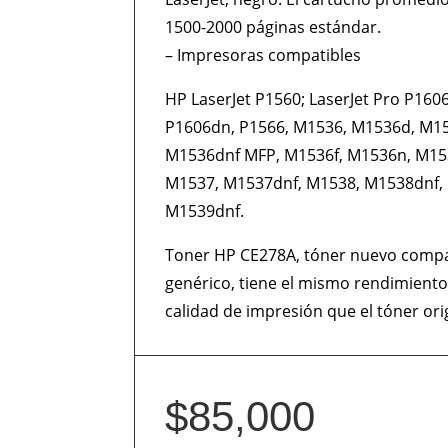
1500-2000 páginas estándar.
– Impresoras compatibles
HP LaserJet P1560; LaserJet Pro P1606
P1606dn, P1566, M1536, M1536d, M1
M1536dnf MFP, M1536f, M1536n, M15
M1537, M1537dnf, M1538, M1538dnf,
M1539dnf.
Toner HP CE278A, tóner nuevo compa
genérico, tiene el mismo rendimiento
calidad de impresión que el tóner orig
$
85,000