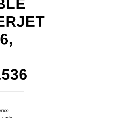
BLE
ERJET
6,
1536
rico
o rinde