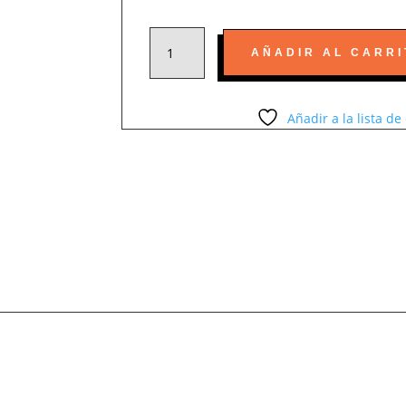
TONER
AÑADIR AL CARRI
78A
COMPATIBLE
CON
Añadir a la lista d
LASERJET
PRO
P1606,
P1606DN,
P1566,
M1536
CANTIDAD