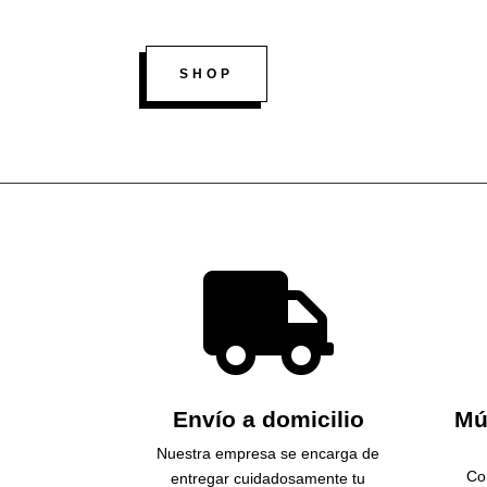
original
actual
era:
es:
SHOP
$170,000.
$150,000.

Envío a domicilio
Mú
Nuestra empresa se encarga de
Co
entregar cuidadosamente tu