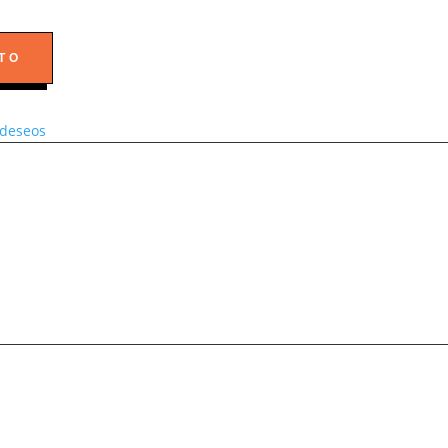
TO
e deseos