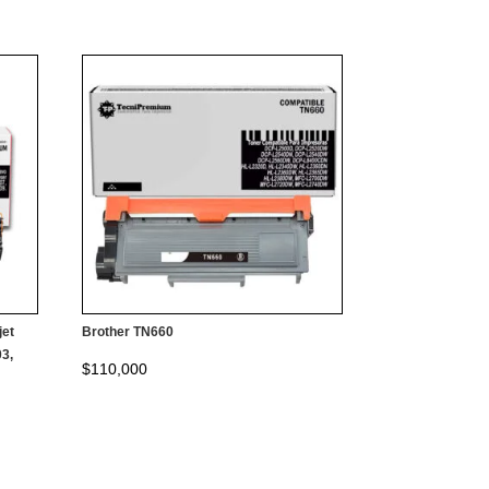
jet
Brother TN660
03,
$
110,000