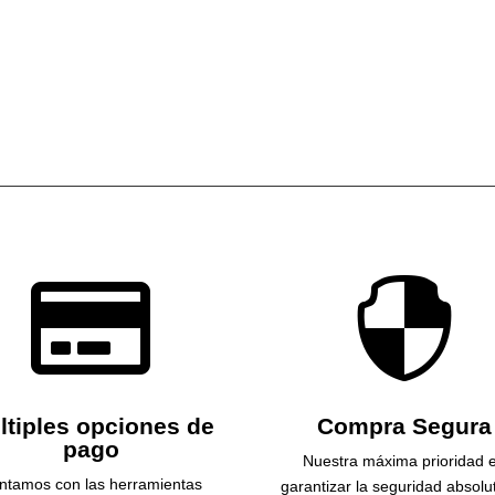
original
actual
era:
es:
$90,000.
$85,000.


ltiples opciones de
Compra Segura
pago
Nuestra máxima prioridad 
ntamos con las herramientas
garantizar la seguridad absolu