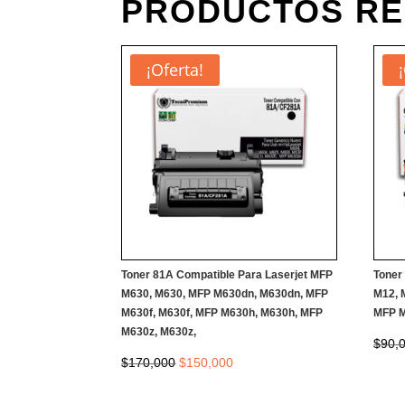
PRODUCTOS R
¡Oferta!
Toner 81A Compatible Para Laserjet MFP
Toner
M630, M630, MFP M630dn, M630dn, MFP
M12, 
M630f, M630f, MFP M630h, M630h, MFP
MFP M
M630z, M630z,
$
90,
El
El
$
170,000
$
150,000
precio
precio