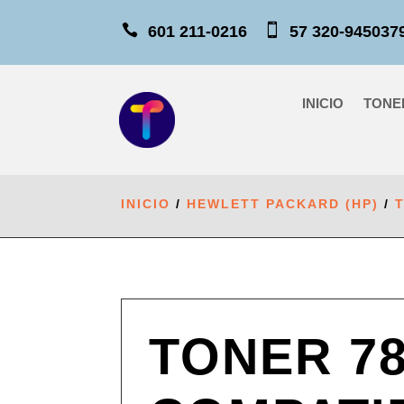


601 211-0216
57 320-9450
INICIO
TONE
INICIO
/
HEWLETT PACKARD (HP)
/
TONER 7