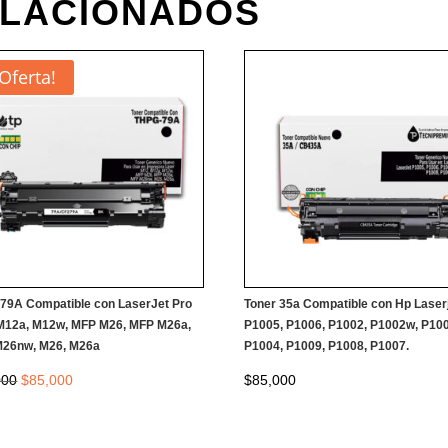
ELACIONADOS
¡Oferta!
 79A Compatible con LaserJet Pro
Toner 35a Compatible con Hp Laser
M12a, M12w, MFP M26, MFP M26a,
P1005, P1006, P1002, P1002w, P10
26nw, M26, M26a
P1004, P1009, P1008, P1007.
El
El
000
$
85,000
$
85,000
precio
precio