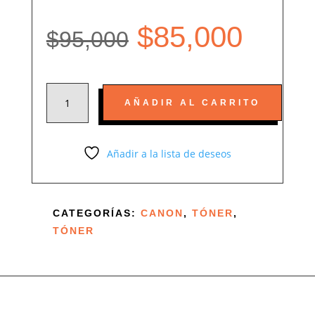
El
El
$
85,000
$
95,000
precio
preci
TONER
AÑADIR AL CARRITO
GENÉRICO
original
actua
CANON
104
Añadir a la lista de deseos
era:
es:
PARA
IMAGECLASS
MF4350,
$95,000.
$85,0
CATEGORÍAS:
CANON
,
TÓNER
,
MF4350D,
TÓNER
MF4350DN,
MF4370,
MF4370DN,
MF4270
CANTIDAD