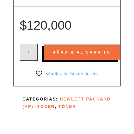
$
120,000
TONER
AÑADIR AL CARRITO
48A
COMPATIBLE
CON
Añadir a la lista de deseos
HP
LASERJET
PRO
CATEGORÍAS:
HEWLETT PACKARD
M15,
(HP)
,
TÓNER
,
TÓNER
M15A,
M15W,
M28,
M28A,