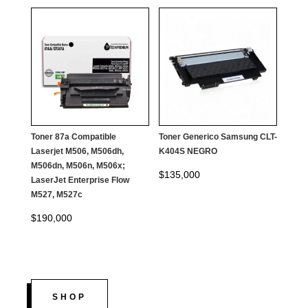
original
actual
$90,000.
$85,000.
era:
es:
$190,000.
$180,000.
Toner 87a Compatible
Toner Generico Samsung CLT-
Laserjet M506, M506dh,
K404S NEGRO
M506dn, M506n, M506x;
$
135,000
LaserJet Enterprise Flow
M527, M527c
$
190,000
SHOP