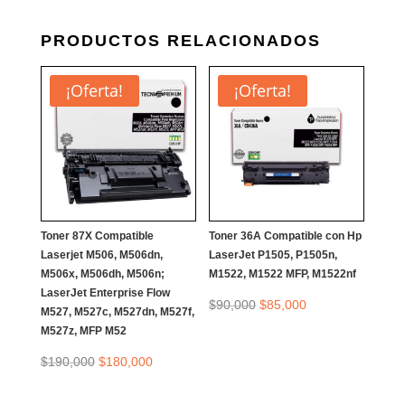
M28W,
M29W,
PRODUCTOS RELACIONADOS
MFP
M28,
¡Oferta!
¡Oferta!
MFP
M28A
MFP
M29W.
CANTIDAD
Toner 87X Compatible
Toner 36A Compatible con Hp
Laserjet M506, M506dn,
LaserJet P1505, P1505n,
M506x, M506dh, M506n;
M1522, M1522 MFP, M1522nf
LaserJet Enterprise Flow
El
El
$
90,000
$
85,000
M527, M527c, M527dn, M527f,
M527z, MFP M52
precio
precio
El
El
$
190,000
$
180,000
original
actual
precio
precio
era:
es: