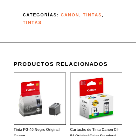
PARA
CANON
CATEGORÍAS:
CANON
,
TINTAS
,
G1100,
TINTAS
G1110,
G2100,
G2110,
G3100,
G3102,
G3110,
PRODUCTOS RELACIONADOS
G4100,
G4102,
G4110
CANTIDAD
Tinta PG-40 Negro Original
Cartucho de Tinta Canon Cl-
Canon
54 Original Color Standard